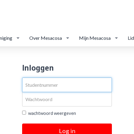
niging
Over Mesacosa
Mijn Mesacosa
Li
Inloggen
wachtwoord weergeven
Log in