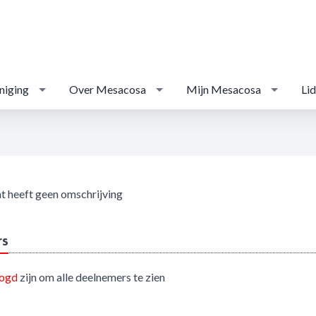
niging
Over Mesacosa
Mijn Mesacosa
Li
t heeft geen omschrijving
rs
logd
zijn om alle deelnemers te zien