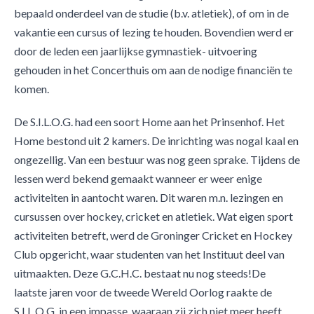
bepaald onderdeel van de studie (b.v. atletiek), of om in de
vakantie een cursus of lezing te houden. Bovendien werd er
door de leden een jaarlijkse gymnastiek- uitvoering
gehouden in het Concerthuis om aan de nodige financiën te
komen.
De S.I.L.O.G. had een soort Home aan het Prinsenhof. Het
Home bestond uit 2 kamers. De inrichting was nogal kaal en
ongezellig. Van een bestuur was nog geen sprake. Tijdens de
lessen werd bekend gemaakt wanneer er weer enige
activiteiten in aantocht waren. Dit waren m.n. lezingen en
cursussen over hockey, cricket en atletiek. Wat eigen sport
activiteiten betreft, werd de Groninger Cricket en Hockey
Club opgericht, waar studenten van het Instituut deel van
uitmaakten. Deze G.C.H.C. bestaat nu nog steeds!De
laatste jaren voor de tweede Wereld Oorlog raakte de
S.I.L.O.G. in een impasse, waaraan zij zich niet meer heeft