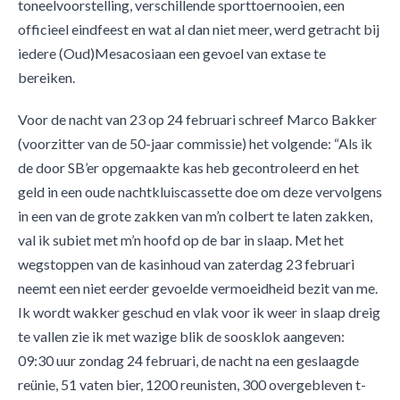
toneelvoorstelling, verschillende sporttoernooien, een
officieel eindfeest en wat al dan niet meer, werd getracht bij
iedere (Oud)Mesacosiaan een gevoel van extase te
bereiken.
Voor de nacht van 23 op 24 februari schreef Marco Bakker
(voorzitter van de 50-jaar commissie) het volgende: “Als ik
de door SB’er opgemaakte kas heb gecontroleerd en het
geld in een oude nachtkluiscassette doe om deze vervolgens
in een van de grote zakken van m’n colbert te laten zakken,
val ik subiet met m’n hoofd op de bar in slaap. Met het
wegstoppen van de kasinhoud van zaterdag 23 februari
neemt een niet eerder gevoelde vermoeidheid bezit van me.
Ik wordt wakker geschud en vlak voor ik weer in slaap dreig
te vallen zie ik met wazige blik de soosklok aangeven:
09:30 uur zondag 24 februari, de nacht na een geslaagde
reünie, 51 vaten bier, 1200 reunisten, 300 overgebleven t-