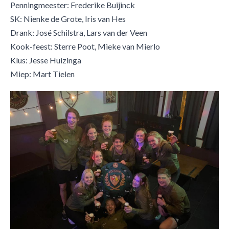
Penningmeester: Frederike Buijinck
SK: Nienke de Grote, Iris van Hes
Drank: José Schilstra, Lars van der Veen
Kook-feest: Sterre Poot, Mieke van Mierlo
Klus: Jesse Huizinga
​Miep: Mart Tielen