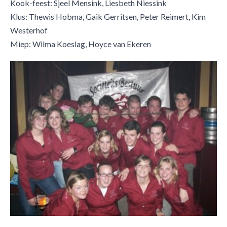
Kook-feest: Sjeel Mensink, Liesbeth Niessink
Klus: Thewis Hobma, Gaik Gerritsen, Peter Reimert, Kim
Westerhof
Miep: Wilma Koeslag, Hoyce van Ekeren