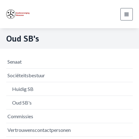
Toggl
navig
Oud SB's
Senaat
Sociëteitsbestuur
Huidig SB
Oud SB's
Commissies
Vertrouwenscontactpersonen