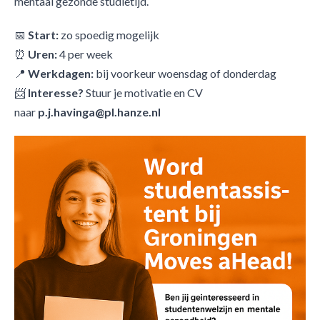
mentaal gezonde studietijd.
📅
Start:
zo spoedig mogelijk
⏰
Uren:
4 per week
📍
Werkdagen:
bij voorkeur woensdag of donderdag
📨
Interesse?
Stuur je motivatie en CV
naar
p.j.havinga@pl.hanze.nl