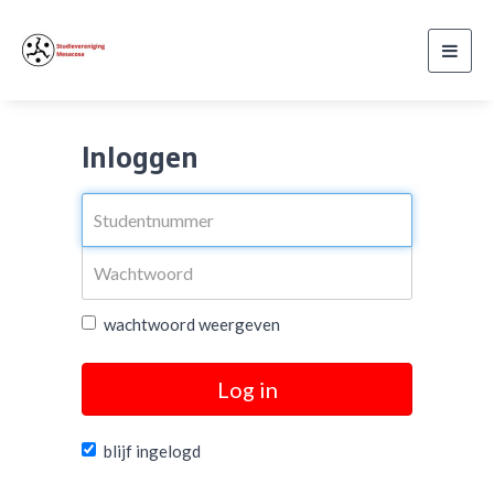
Toggl
navig
Inloggen
wachtwoord weergeven
Log in
blijf ingelogd