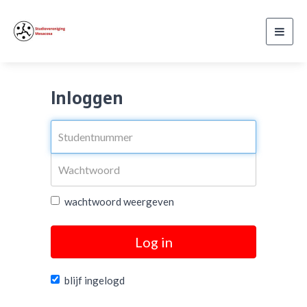
Toggl
navig
Inloggen
wachtwoord weergeven
Log in
blijf ingelogd