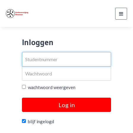
Toggl
navig
Inloggen
wachtwoord weergeven
Log in
blijf ingelogd