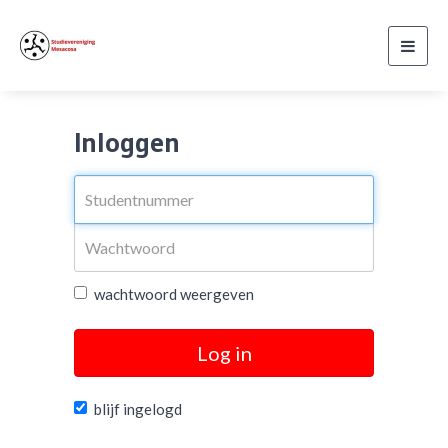
Toggl
navig
Inloggen
wachtwoord weergeven
Log in
blijf ingelogd