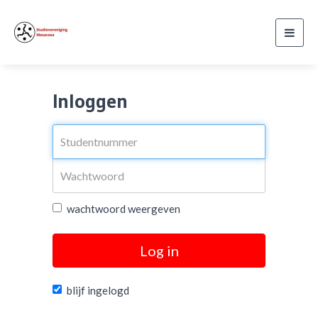
Toggl
navig
Inloggen
wachtwoord weergeven
Log in
blijf ingelogd