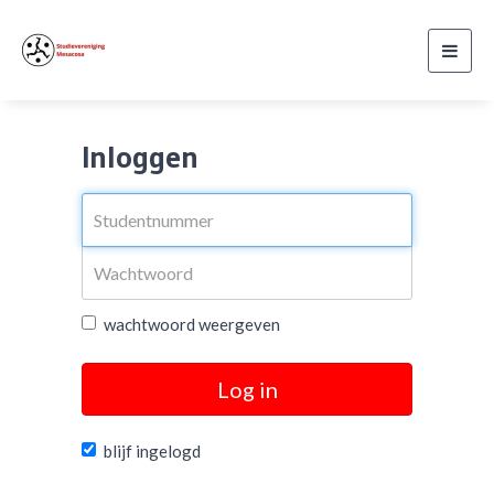
Toggl
navig
Inloggen
wachtwoord weergeven
Log in
blijf ingelogd