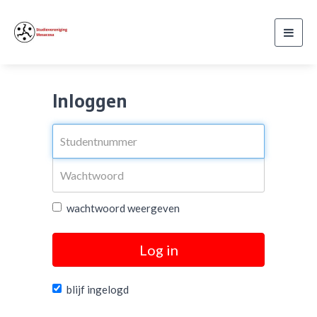
Toggl
navig
Inloggen
wachtwoord weergeven
Log in
blijf ingelogd