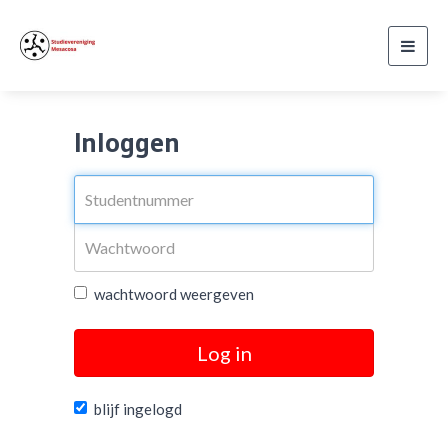
Toggl
navig
Inloggen
wachtwoord weergeven
Log in
blijf ingelogd