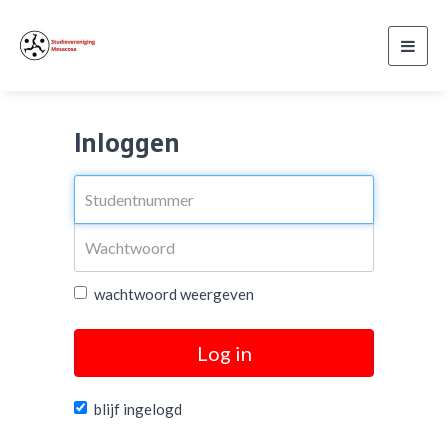
Toggl
navig
Inloggen
wachtwoord weergeven
Log in
blijf ingelogd