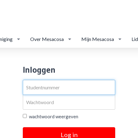
niging
Over Mesacosa
Mijn Mesacosa
Li
Inloggen
wachtwoord weergeven
Log in