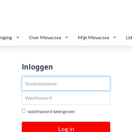
niging
Over Mesacosa
Mijn Mesacosa
Li
Inloggen
wachtwoord weergeven
Log in