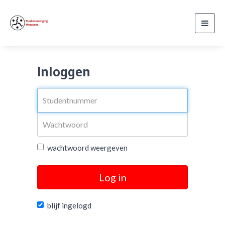
Toggl
navig
Inloggen
wachtwoord weergeven
Log in
blijf ingelogd