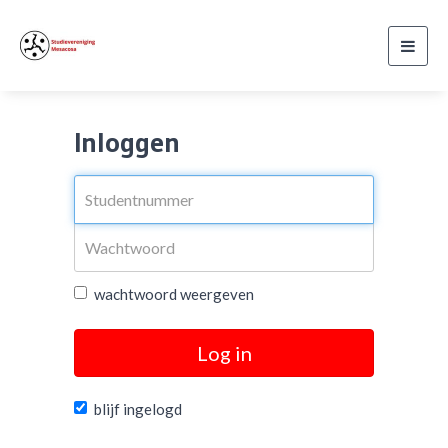
Toggl
navig
Inloggen
wachtwoord weergeven
Log in
blijf ingelogd