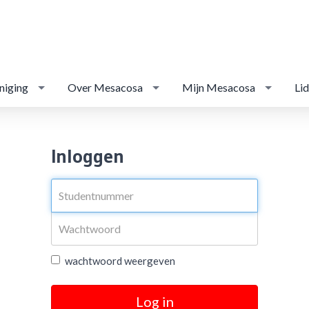
niging
Over Mesacosa
Mijn Mesacosa
Li
Inloggen
wachtwoord weergeven
Log in