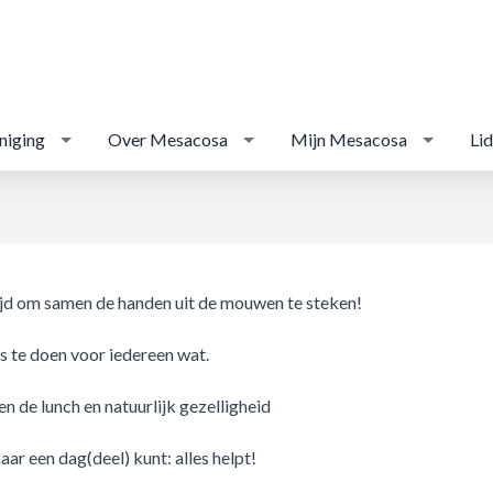
niging
Over Mesacosa
Mijn Mesacosa
Li
ijd om samen de handen uit de mouwen te steken!
les te doen voor iedereen wat.
en de lunch en natuurlijk gezelligheid
aar een dag(deel) kunt: alles helpt!